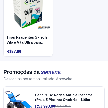
Tiras Reagentes G-Tech
Vita e Vita Ultra para
Monitoramento de
R$37,90
Glicose - 25 Unidades
Promoções da
semana
Descontos por tempo limitado. Aproveite!
Cadeira De Rodas Anfíbia Ipanema
(Praia E Piscina) Ortobrás - 110kg
R$3.990,00
R$4.700,00