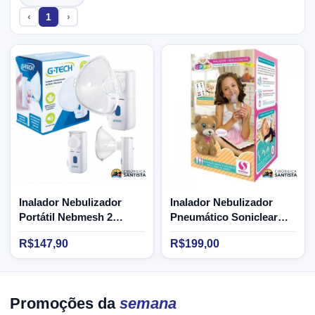
‹
1
›
Inalador Nebulizador
Inalador Nebulizador
Portátil Nebmesh 2
Pneumático Soniclear
Ultrassônico G-TECH
Ursinho UPPY
R$147,90
R$199,00
Promoções da
semana