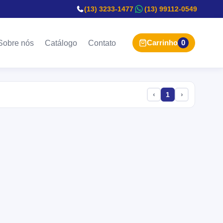
(13) 3233-1477
(13) 99112-0549
Carrinho
0
Sobre nós
Catálogo
Contato
‹
1
›