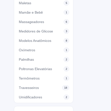
Maletas
5
Mamãe e Bebê
1
Massageadores
6
Medidores de Glicose
3
Modelos Anatômicos
8
Oxímetros
1
Palmilhas
2
Poltronas Elevatórias
2
Termômetros
1
Travesseiros
18
Umidificadores
2