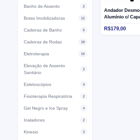
Banho de Assento
2
Andador Desmo
Alumínio c/ Cap
Botas Imobilizadoras
12
130kg BC1546 M
R$179,00
Cadeiras de Banho
5
Cadeiras de Rodas
18
Eletroterapia
10
Elevação de Assento
2
Sanitário
Estetoscópios
4
Fisioterapia Respiratória
2
Gel Negro e Ice Spray
4
Inaladores
2
Kinesio
3