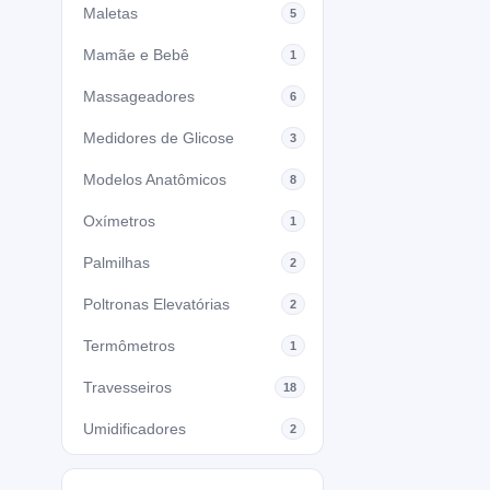
Maletas
5
Mamãe e Bebê
1
Massageadores
6
Medidores de Glicose
3
Modelos Anatômicos
8
Oxímetros
1
Palmilhas
2
Poltronas Elevatórias
2
Termômetros
1
Travesseiros
18
Umidificadores
2