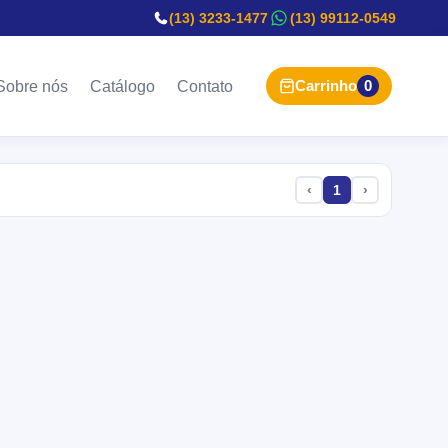
(13) 3233-1477
(13) 99112-0549
Carrinho
0
Sobre nós
Catálogo
Contato
‹
1
›