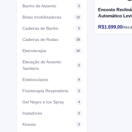
Banho de Assento
2
Encosto Recliná
Automático Levi
Botas Imobilizadoras
12
LF02 - Bivolt - 
R$1.699,00
R$1.9
Cadeiras de Banho
5
Cadeiras de Rodas
18
Eletroterapia
10
Elevação de Assento
2
Sanitário
Estetoscópios
4
Fisioterapia Respiratória
2
Gel Negro e Ice Spray
4
Inaladores
2
Kinesio
3