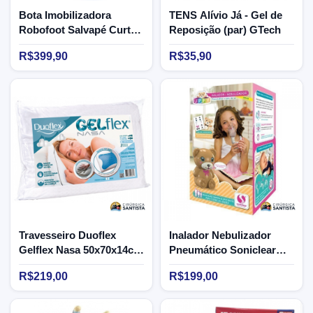
Bota Imobilizadora
TENS Alívio Já - Gel de
Robofoot Salvapé Curta -
Reposição (par) GTech
Tamanho G
R$399,90
R$35,90
Travesseiro Duoflex
Inalador Nebulizador
Gelflex Nasa 50x70x14cm
Pneumático Soniclear
- GN1101
Ursinho UPPY
R$219,00
R$199,00