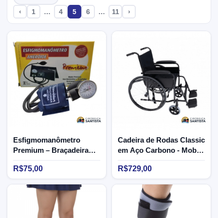
‹
1
…
4
5
6
…
11
›
Esfigmomanômetro
Cadeira de Rodas Classic
Premium – Braçadeira
em Aço Carbono - Mobil
em velcro
Saúde - 100kg
R$75,00
R$729,00