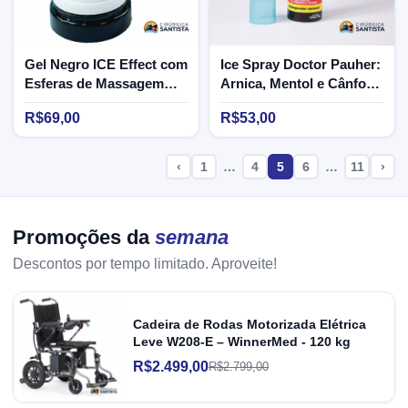
Gel Negro ICE Effect com
Ice Spray Doctor Pauher:
Esferas de Massagem
Arnica, Mentol e Cânfora
120g - CM601 - Ortho
- 150ml - CM 631
R$69,00
R$53,00
Pauher
‹
1
…
4
5
6
…
11
›
Promoções da
semana
Descontos por tempo limitado. Aproveite!
Cadeira de Rodas Motorizada Elétrica
Leve W208-E – WinnerMed - 120 kg
R$2.499,00
R$2.799,00