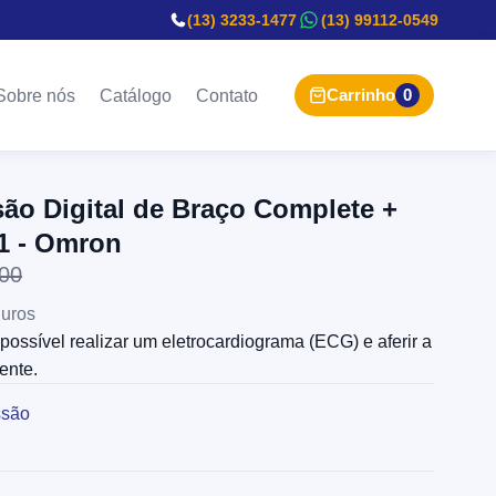
(13) 3233-1477
(13) 99112-0549
Carrinho
0
Sobre nós
Catálogo
Contato
ão Digital de Braço Complete +
1 - Omron
00
uros
sível realizar um eletrocardiograma (ECG) e aferir a
ente.
ssão