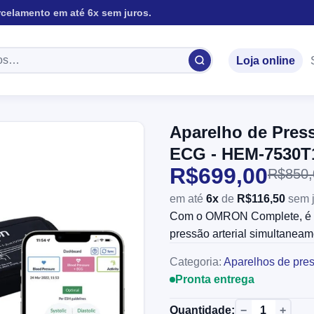
rcelamento em até 6x sem juros.
Loja online
Aparelho de Press
ECG - HEM-7530T
R$699,00
R$850,
em até
6x
de
R$116,50
sem j
Com o OMRON Complete, é pos
pressão arterial simultaneam
Categoria:
Aparelhos de pre
Pronta entrega
−
+
Quantidade: