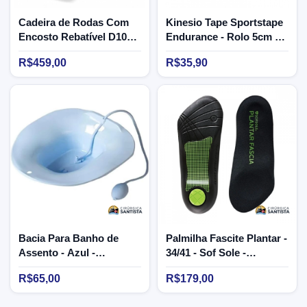
Cadeira de Rodas Com
Kinesio Tape Sportstape
Encosto Rebatível D100
Endurance - Rolo 5cm x
POP - Dellamed - 110kg
5m (azul)
R$459,00
R$35,90
Bacia Para Banho de
Palmilha Fascite Plantar -
Assento - Azul -
34/41 - Sof Sole -
Montserrat
Feminina - Chantal
R$65,00
R$179,00