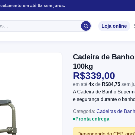
rcelamento em até 6x sem juros.
Loja online
Cadeira de Banho
100kg
R$339,00
em até
4x
de
R$84,75
sem ju
A Cadeira de Banho Superme
e segurança durante o banho 
Categoria:
Cadeiras de Ban
Pronta entrega
Dependendo do CEP, opçõe