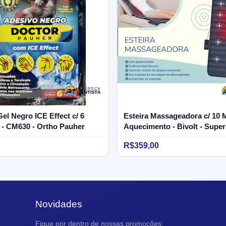
el Negro ICE Effect c/ 6
Esteira Massageadora c/ 10 
 - CM630 - Ortho Pauher
Aquecimento - Bivolt - Supe
R$359,00
Novidades
Fique por dentro de nossas promoções: