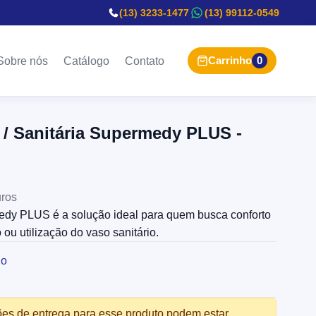
(13) 3233-1477
(13) 99112-0549
Carrinho
0
Sobre nós
Catálogo
Contato
 / Sanitária Supermedy PLUS -
ros
dy PLUS é a solução ideal para quem busca conforto
ou utilização do vaso sanitário.
ho
s de entrega para esse produto podem estar