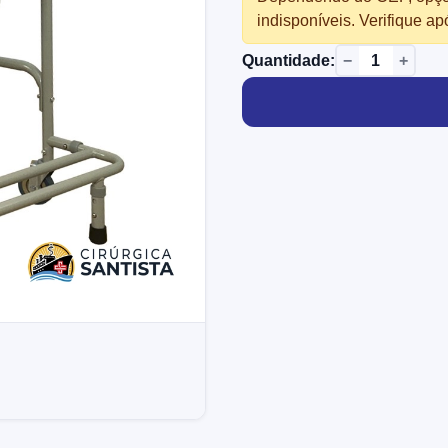
indisponíveis. Verifique ap
−
+
Quantidade: