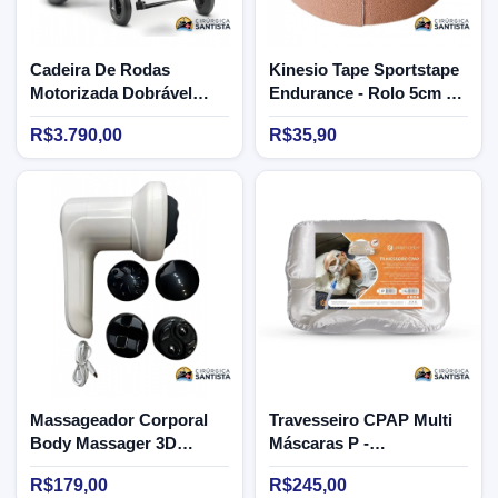
Cadeira De Rodas
Kinesio Tape Sportstape
Motorizada Dobrável
Endurance - Rolo 5cm x
Dellamed D800 - 120kg
5m (bege)
R$3.790,00
R$35,90
Massageador Corporal
Travesseiro CPAP Multi
Body Massager 3D
Máscaras P -
Portátil USB -
Longevitech
R$179,00
R$245,00
Supermedy