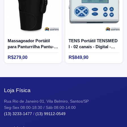
Massageador Portátil
TENS Portátil TENSMED
para Panturrilha Pantu-
I - 02 canais - Digital -
Massager - Supermedy
Bivolt
R$279,00
R$849,90
Loja Física
Rua Rio de Janeiro 01, Vila Belmiro, Santos/SP
Seg-Sex 08:00-18:30 / Sáb 08:00-14:00
(13) 3233-1477
/
(13) 99112-0549