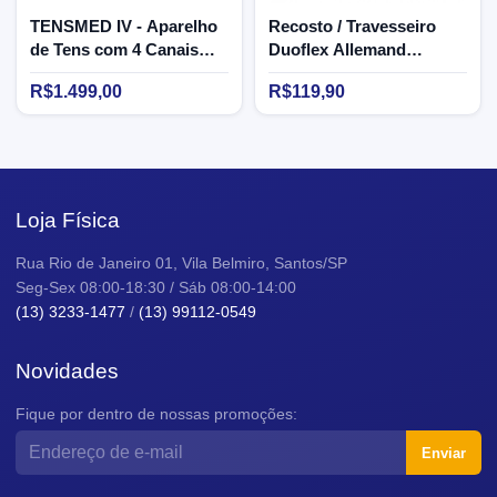
TENSMED IV - Aparelho
Recosto / Travesseiro
de Tens com 4 Canais
Duoflex Allemand
Bivolt - Carci 4034ES
Triangular All Relax -
R$1.499,00
R$119,90
Suave Encosto
Loja Física
Rua Rio de Janeiro 01, Vila Belmiro, Santos/SP
Seg-Sex 08:00-18:30 / Sáb 08:00-14:00
(13) 3233-1477
/
(13) 99112-0549
Novidades
Fique por dentro de nossas promoções:
Enviar