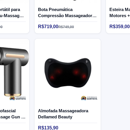
tátil para
Bota Pneumática
Esteira M
tu-Massager
Compressão Massageadora
Motores +
Airpernas - Supermedy
Bivolt - 
R$719,00
R$359,00
00
R$749,00
ofascial
Almofada Massageadora
ssage Gun -
Dellamed Beauty
R$135,90