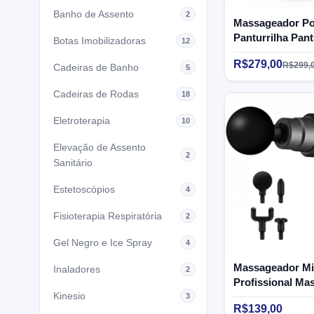
Banho de Assento
2
Massageador Por
Panturrilha Pan
Botas Imobilizadoras
12
- Supermedy
R$279,00
R$299,
Cadeiras de Banho
5
Cadeiras de Rodas
18
Eletroterapia
10
Elevação de Assento
2
Sanitário
Estetoscópios
4
Fisioterapia Respiratória
2
Gel Negro e Ice Spray
4
Massageador Mi
Inaladores
2
Profissional Ma
Kinesio
Supermedy
3
R$139,00