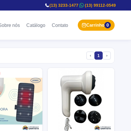
(13) 3233-1477
(13) 99112-0549
Carrinho
0
Sobre nós
Catálogo
Contato
‹
1
›