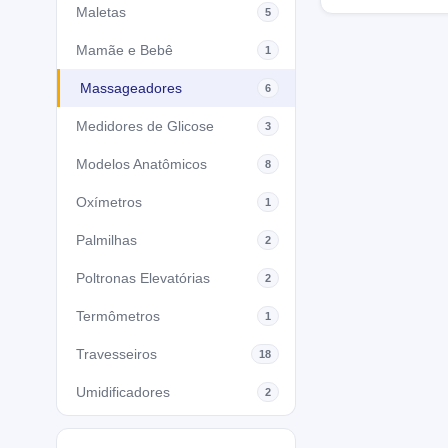
Maletas
5
Mamãe e Bebê
1
Massageadores
6
Medidores de Glicose
3
Modelos Anatômicos
8
Oxímetros
1
Palmilhas
2
Poltronas Elevatórias
2
Termômetros
1
Travesseiros
18
Umidificadores
2