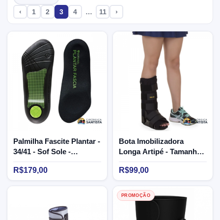
‹
1
2
3
4
…
11
›
Palmilha Fascite Plantar -
Bota Imobilizadora
34/41 - Sof Sole -
Longa Artipé - Tamanho
Feminina - Chantal
G
R$179,00
R$99,00
PROMOÇÃO