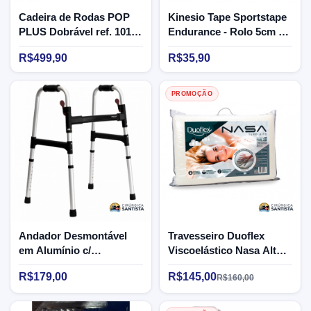
Cadeira de Rodas POP
Kinesio Tape Sportstape
PLUS Dobrável ref. 101
Endurance - Rolo 5cm x
CDS - 95kg
5m (bege)
R$499,90
R$35,90
PROMOÇÃO
Andador Desmontável
Travesseiro Duoflex
em Alumínio c/
Viscoelástico Nasa Alto
Capacidade para 130kg
Luxo - 50x70cm - NS1116
R$179,00
R$145,00
R$160,00
BC1546 Mercur