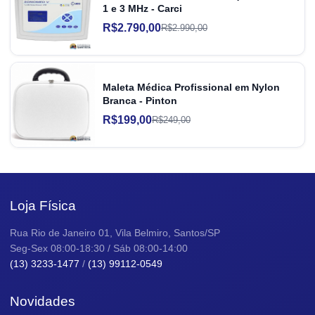
1 e 3 MHz - Carci
R$2.790,00
R$2.990,00
Maleta Médica Profissional em Nylon
Branca - Pinton
R$199,00
R$249,00
Loja Física
Rua Rio de Janeiro 01, Vila Belmiro, Santos/SP
Seg-Sex 08:00-18:30 / Sáb 08:00-14:00
(13) 3233-1477
/
(13) 99112-0549
Novidades