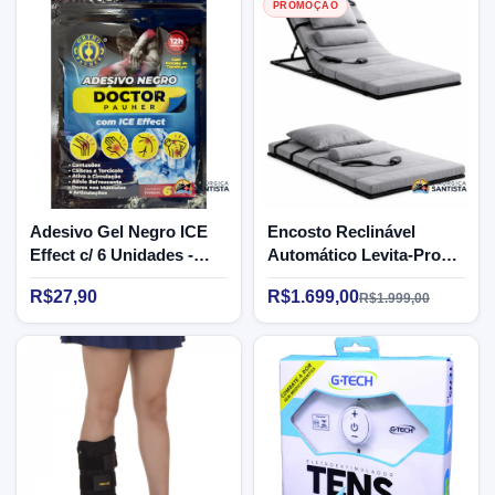
PROMOÇÃO
Adesivo Gel Negro ICE
Encosto Reclinável
Effect c/ 6 Unidades -
Automático Levita-Pro
CM630 - Ortho Pauher
Ref. LF02 - Bivolt - Ortho
R$27,90
R$1.699,00
R$1.999,00
Pauher