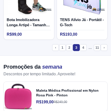
Bota Imobilizadora
TENS Alívio Já - Portátil -
Longa Artipé - Tamanho
G-Tech
P
R$99,00
R$193,00
‹
1
2
3
4
…
11
›
Promoções da
semana
Descontos por tempo limitado. Aproveite!
Maleta Médica Profissional em Nylon
Rosa Pink - Pinton
R$199,00
R$249,00